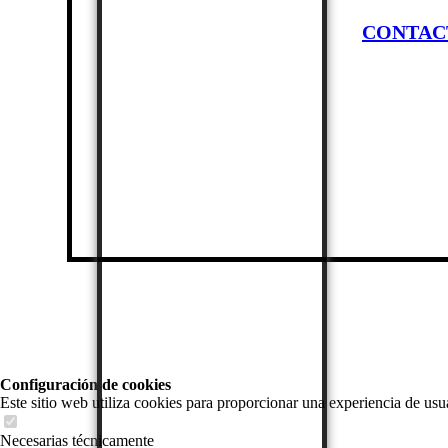
BEEF OMASUM SALTED
ALMACENAMIENTO Y
DISTRIBUCION
CONTAC
STORAGE AND
DISTRIBUTION
EMPRESA
CONTACTO
COMPANY
CONTACT
Configuración de cookies
Este sitio web utiliza cookies para proporcionar una experiencia de usua
Necesarias técnicamente