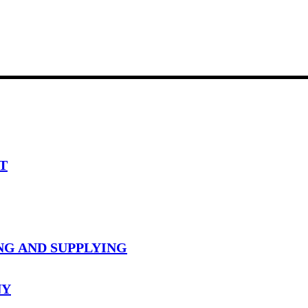
T
NG AND SUPPLYING
NY