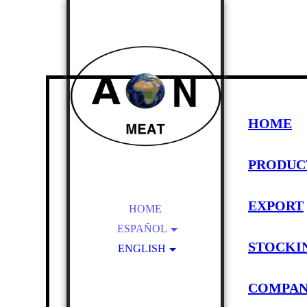
HOME
PRODUC
EXPORT
HOME
ESPAÑOL
STOCKI
ENGLISH
INICIO
PRODUCTO
HOME
COMPA
EXPORTACION
BEEF OFFALS