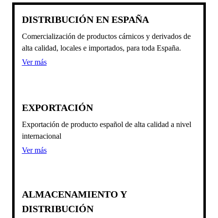
ALMACENAMIENTO Y DISTRIBUCION
BEEF OMASUM SALTED
DISTRIBUCIÓN EN ESPAÑA
STORAGE AND DISTRIBUTION
EMPRESA
Comercialización de productos cárnicos y derivados de
CONTACTO
COMPANY
alta calidad, locales e importados, para toda España.
CONTACT
Ver más
EXPORTACIÓN
Exportación de producto español de alta calidad a nivel
internacional
Ver más
ALMACENAMIENTO Y
DISTRIBUCIÓN