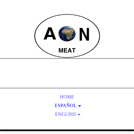
HOME
ESPAÑOL
ENGLISH
INICIO
PRODUCTO
HOME
EXPORTACION
BEEF OFFALS